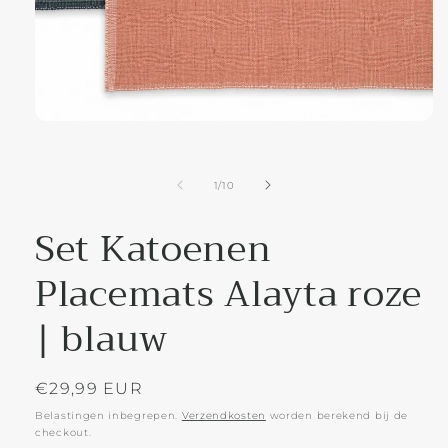
Media
1
openen
in
modaal
van
1
/
10
Set Katoenen
Placemats Alayta roze
| blauw
Normale
€29,99 EUR
prijs
Belastingen inbegrepen.
Verzendkosten
worden berekend bij de
checkout.