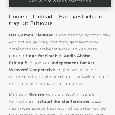
Gevlochten
Gevlochten
Aan winkelwagen toevoegen
Dienblad
Dienblad
Gomen
Gomen
Gomen Dienblad – Handgevlochten
tray uit Ethiopië
Het Gomen Dienblad
is een handgevlochten tray
van natuurlijk gras, met zorg gemaakt door
getalenteerde ambachtsvrouwen van onze
partner
Hope for Korah
in
Addis Ababa,
Ethiopië
. Binnen de
Independent Basket
Weavers’ Cooperative
krijgen vrouwen de
ruimte om hun vakmanschap te ontwikkelen en
met trots hun ambacht te laten zien.
De naam
Gomen
komt uit het Amhaars en
verwijst naar
natuurlijke plantengroei
. Deze
naam weerspiegelt perfect het karakter van de